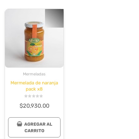
Mermeladas
Mermelada de naranja
pack x8
Valorado
$
20,930.00
en
0
de
5
AGREGAR AL
CARRITO