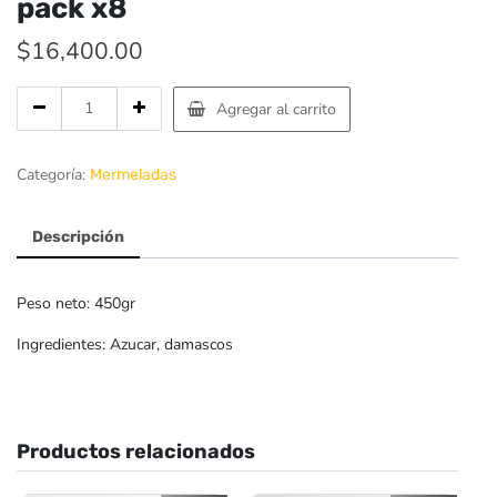
pack x8
$
16,400.00
Mermelada
Agregar al carrito
de
damasco
450gr
Categoría:
Mermeladas
pack
x8
quantity
Descripción
Peso neto: 450gr
Ingredientes: Azucar, damascos
Productos relacionados