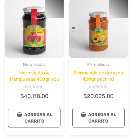
Mermeladas
Mermeladas
Mermelada de
Mermelada de durazno
frambuesas 450gr x6u
450gr pack x8
Valorado
Valorado
$
40,118.00
$
20,025.00
en
en
0
0
de
de
5
5
AGREGAR AL
AGREGAR AL
CARRITO
CARRITO