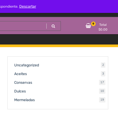
espondiente.
Descartar
0
Total
$
0.00
2
Uncategorized
2
productos
3
Aceites
3
productos
17
Conservas
17
productos
10
Dulces
10
productos
19
Mermeladas
19
productos