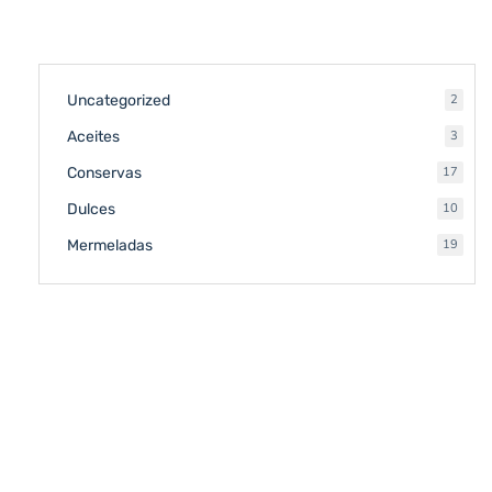
2
Uncategorized
2
produ
3
Aceites
3
produ
17
Conservas
17
produ
10
Dulces
10
produ
19
Mermeladas
19
produ