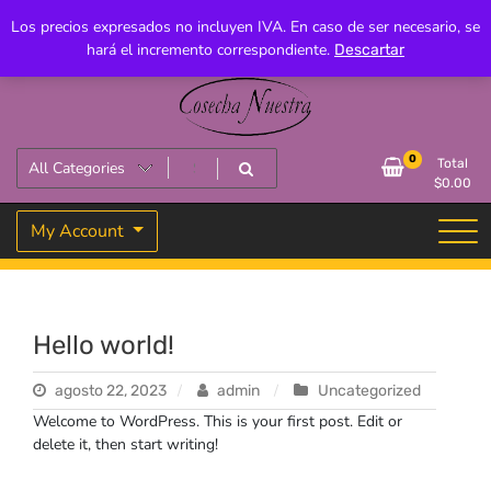
Skip
Los precios expresados no incluyen IVA. En caso de ser necesario, se
+5492634250722
cnuestrapedidos@gmail.com
to
hará el incremento correspondiente.
Isidoro Busquets 1930, M5570 Junín, Mendoza
Descartar
content
0
Total
$
0.00
My Account
Hello world!
agosto 22, 2023
admin
Uncategorized
Welcome to WordPress. This is your first post. Edit or
delete it, then start writing!